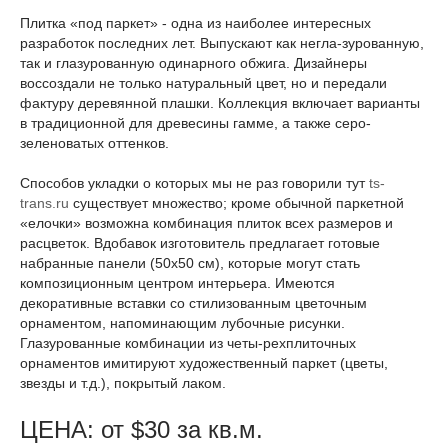
Плитка «под паркет» - одна из наиболее интересных
разработок последних лет. Выпускают как негла-зурованную,
так и глазурованную одинарного обжига. Дизайнеры
воссоздали не только натуральный цвет, но и передали
фактуру деревянной плашки. Коллекция включает варианты
в традиционной для древесины гамме, а также серо-
зеленоватых оттенков.
Способов укладки о которых мы не раз говорили тут
ts-
trans.ru
существует множество; кроме обычной паркетной
«елочки» возможна комбинация плиток всех размеров и
расцветок. Вдобавок изготовитель предлагает готовые
набранные панели (50x50 см), которые могут стать
композиционным центром интерьера. Имеются
декоративные вставки со стилизованным цветочным
орнаментом, напоминающим лубочные рисунки.
Глазурованные комбинации из четы-рехплиточных
орнаментов имитируют художественный паркет (цветы,
звезды и т.д.), покрытый лаком.
ЦЕНА: от $30 за кв.м.