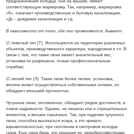
предназначения колодца, они на крышке, имеют
соответствующую маркировку. Так, например, маркировка
«К», означает производственную и бытовую канализацию,
«Д» - дождевая канализация и т.д.
В зависимости от того, где они применяются, бывают:
☑ тяжелый тип (Т). Используются на территории различных
объектов, производственного характера, аэродромов и т.п. В
связи с тем, что такие люки имеют значительный вес,
установка их разрешена, только профессиональным
службам;
☑ легкий тип (Л). Такие люки более легкие, установка,
вполне может осуществляться собственными силами, но
обладают меньшей прочностью.
Чугунные люки, несомненно, обладают рядом достоинств, в
плане надежности. Однако, не лишены они и отрицательных
моментов, и весьма серьезных. Так, при падении чугунного
люка, способна высекаться искра, а это чревато
взрывоопасностью, при скоплении в смотровом колодце
газов. Еще одна беда, это хищение их, недобросовестными