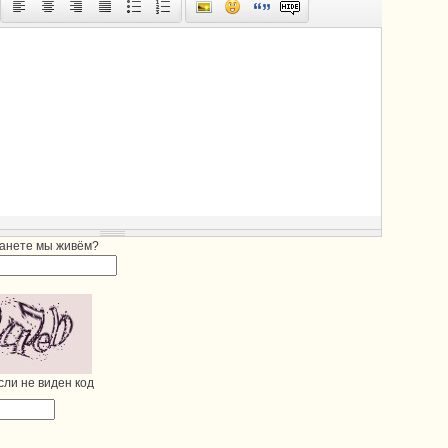
ланете мы живём?
сли не виден код