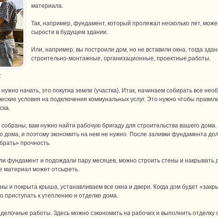
материала.
Так, например, фундамент, который пролежал несколько лет, может
сырости в будущем здании.
Или, например, вы построили дом, но не вставили окна, тогда зда
строительно-монтажные, организационные, проектные,работы.
:
 нужно начать, это покупка земли (участка). Итак, начинаем собирать все н
еские условия на подключения коммунальных услуг. Это нужно чтобы правиль
ска.
ы собраны, вам нужно найти рабочую бригаду для строительства вашего дома
о дома, и поэтому экономить на нем не нужно. После заливки фундамента дол
брать» прочность.
или фундамент и подождали пару месяцев, можно строить стены и накрывать д
е материал может отсыреть.
ны и покрыта крыша, устанавливаем все окна и двери. Когда дом будет «закр
о приступать к утеплению и отделке дома.
делочные работы. Здесь можно сэкономить на рабочих и выполнить отделку с