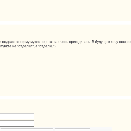
к подрастающему мужчине, статья очень пригодилась. В будущем хочу построит
4 пункте не "отделкИ", а "отделкЕ")