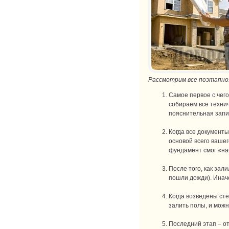
Рассмотрим все поэтапно
Самое первое с чего
собираем все технич
пояснительная запи
Когда все документ
основой всего вашег
фундамент смог «на
После того, как зал
пошли дожди). Инач
Когда возведены сте
залить полы, и можн
Последний этап – от