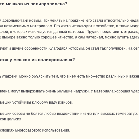
сти мешков из полипропилена?
 довольно-таки новым. Применять на практике, его стали относительно недав
л незаменимым материалом. Его часто используют в хозяйстве, а также могу
лей, в которых используется данный материал. Трудно представить отрасль
 выборе важно только хорошее качество, а сам материал, можно купить здес
уют и другие особенности, благодаря которым, он стал так популярен. На се
ства у мешков из полипропилена?
 упаковки, можно объяснить тем, что в нем есть множество различных и важн
лена могут выдерживать очень большие нагрузки. У материала хорошая ударн
ешки устойчивы к любому виду изгибов.
ешки совсем не боятся любых воздействий низких или высоких температур. 
усов цельсия.
условиях многоразового использования.