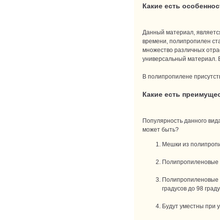
Какие есть особенно
Данный материал, является
времени, полипропилен ста
множество различных отрас
универсальный материал. В
В полипропилене присутств
Какие есть преимуще
Популярность данного вида
может быть?
Мешки из полипропи
Полипропиленовые м
Полипропиленовые м
градусов до 98 град
Будут уместны при 