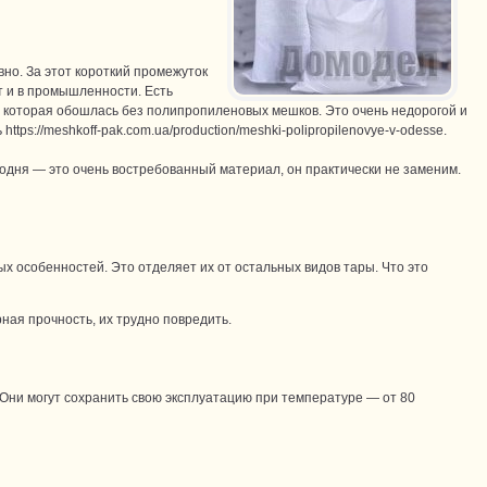
но. За этот короткий промежуток
т и в промышленности. Есть
, которая обошлась без полипропиленовых мешков. Это очень недорогой и
ь
https://meshkoff-pak.com.ua/production/meshki-polipropilenovye-v-odesse
.
годня — это очень востребованный материал, он практически не заменим.
ых особенностей. Это отделяет их от остальных видов тары. Что это
ая прочность, их трудно повредить.
Они могут сохранить свою эксплуатацию при температуре — от 80