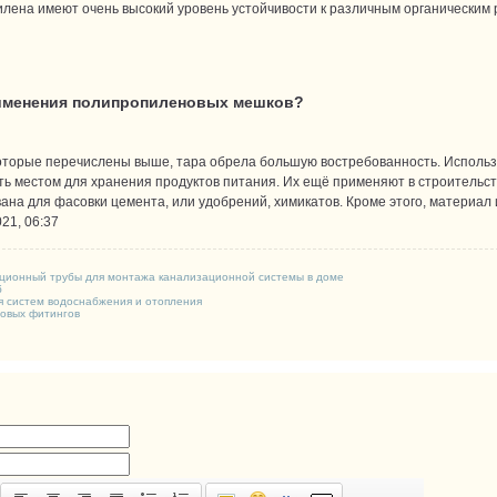
лена имеют очень высокий уровень устойчивости к различным органическим 
именения полипропиленовых мешков?
которые перечислены выше, тара обрела большую востребованность. Использу
ть местом для хранения продуктов питания. Их ещё применяют в строительст
ана для фасовки цемента, или удобрений, химикатов. Кроме этого, материал 
21, 06:37
ционный трубы для монтажа канализационной системы в доме
б
 систем водоснабжения и отопления
овых фитингов